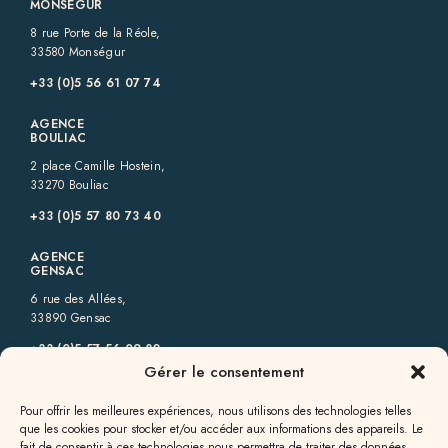
MONSÉGUR
8 rue Porte de la Réole,
33580 Monségur
+33 (0)5 56 61 07 74
AGENCE
BOULIAC
2 place Camille Hostein,
33270 Bouliac
+33 (0)5 57 80 73 40‬
AGENCE
GENSAC
6 rue des Allées,
33890 Gensac
+33 (0)5 57 56 09 82‬
Gérer le consentement
AGENCE
GALGON
Pour offrir les meilleures expériences, nous utilisons des technologies telles
que les cookies pour stocker et/ou accéder aux informations des appareils. Le
13a rue Jean Milhade,
fait de consentir à ces technologies nous permettra de traiter des données