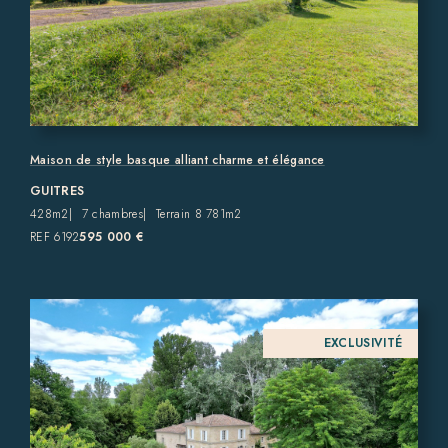
Maison de style basque alliant charme et élégance
GUITRES
428m2
7 chambres
Terrain 8 781m2
REF 6192
595 000 €
EXCLUSIVITÉ