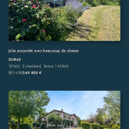
Jolie propriété avec beaucoup de charme
DURAS
187m2
5 chambres
Terrain 1 438m2
REF 6195
349 800 €