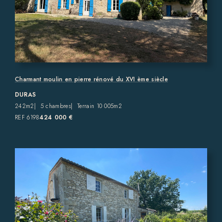
Charmant moulin en pierre rénové du XVI ème siècle
DURAS
242m2
5 chambres
Terrain 10 005m2
REF 6198
424 000 €