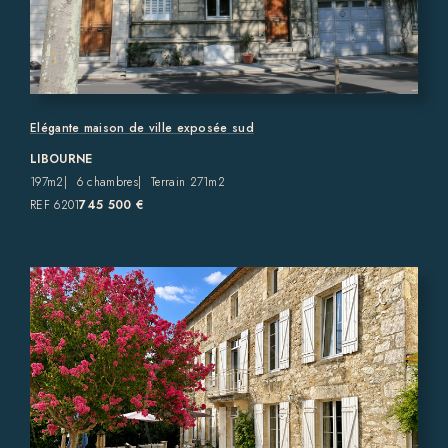
Elégante maison de ville exposée sud
LIBOURNE
197m2
6 chambres
Terrain 271m2
REF 6201
745 500 €