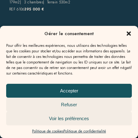
179m2
3 chambres
Terrain 530m2
REF 6106
395 000 €
Gérer le consentement
Pour offrir les meilleures expériences, nous utilisons des technologies telles
que les cookies pour stocker et/ou accéder aux informations des appareils. Le
fait de consentir à ces technologies nous permettra de traiter des données
telles que le comportement de navigation ou les ID uniques sur ce site. Le fait
de ne pas consentir ou de retirer son consentement peut avoir un effet négatif
sur certaines caractéristiques et fonctions.
Accepter
Refuser
Voir les préférences
Belle Girondine proche de Saint-Émilion
CASTILLON LA BATAILLE
Politique de cookies
Politique de confidentialité
220m2
4 chambres
Terrain 1 670m2