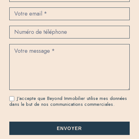
n
t
a
c
t
J’accepte que Beyond Immobilier utilise mes données
dans le but de nos communications commerciales.
ENVOYER