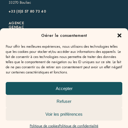
33270 Bouliac
+33 (0)5 57 80 73 40‬
AGENCE
GENSAC
Gérer le consentement
6 rue des Allées,
33890 Gensac
Pour offrir les meilleures expériences, nous utilisons des technologies telles
+33 (0)5 57 56 09 82‬
que les cookies pour stocker et/ou accéder aux informations des appareils. Le
fait de consentir à ces technologies nous permettra de traiter des données
AGENCE
telles que le comportement de navigation ou les ID uniques sur ce site. Le fait
GALGON
de ne pas consentir ou de retirer son consentement peut avoir un effet négatif
sur certaines caractéristiques et fonctions.
13a rue Jean Milhade,
33133 Galgon
+33 (0)5 57 55 49 60
Accepter
Refuser
Voir les préférences
Politique de cookies
Politique de confidentialité