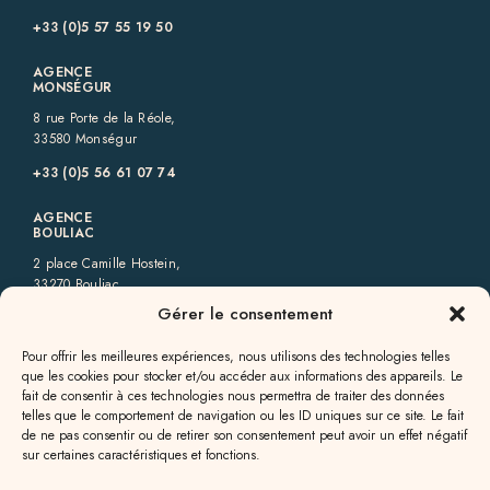
+33 (0)5 57 55 19 50‬
AGENCE
MONSÉGUR
8 rue Porte de la Réole,
33580 Monségur
+33 (0)5 56 61 07 74
AGENCE
BOULIAC
2 place Camille Hostein,
33270 Bouliac
Gérer le consentement
+33 (0)5 57 80 73 40‬
Pour offrir les meilleures expériences, nous utilisons des technologies telles
AGENCE
que les cookies pour stocker et/ou accéder aux informations des appareils. Le
GENSAC
fait de consentir à ces technologies nous permettra de traiter des données
6 rue des Allées,
telles que le comportement de navigation ou les ID uniques sur ce site. Le fait
33890 Gensac
de ne pas consentir ou de retirer son consentement peut avoir un effet négatif
sur certaines caractéristiques et fonctions.
+33 (0)5 57 56 09 82‬