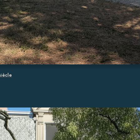
iècle