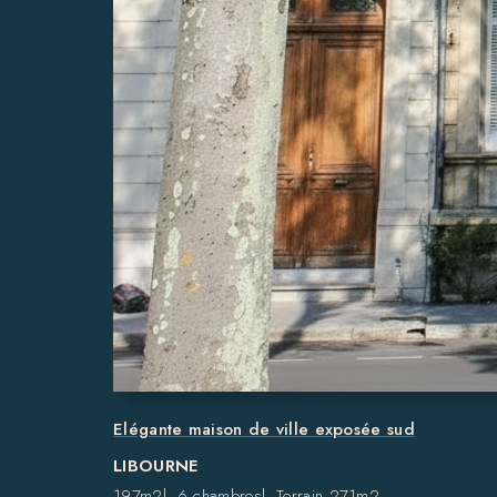
Elégante maison de ville exposée sud
LIBOURNE
197m2
6 chambres
Terrain 271m2