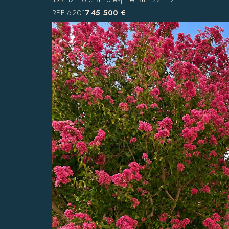
REF 6201
745 500 €