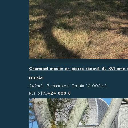
Charmant moulin en pierre rénové du XVI ème s
DURAS
242m2
5 chambres
Terrain 10 005m2
REF 6198
424 000 €