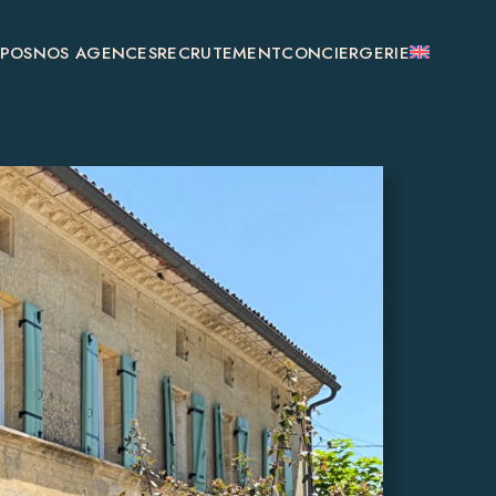
OPOS
NOS AGENCES
RECRUTEMENT
CONCIERGERIE
SAINT-ÉMILION
MONSÉGUR
BOULIAC
GENSAC
GALGON