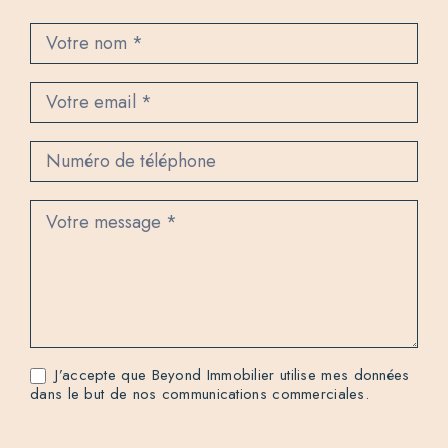
C
o
n
t
a
c
t
J’accepte que Beyond Immobilier utilise mes données
dans le but de nos communications commerciales.