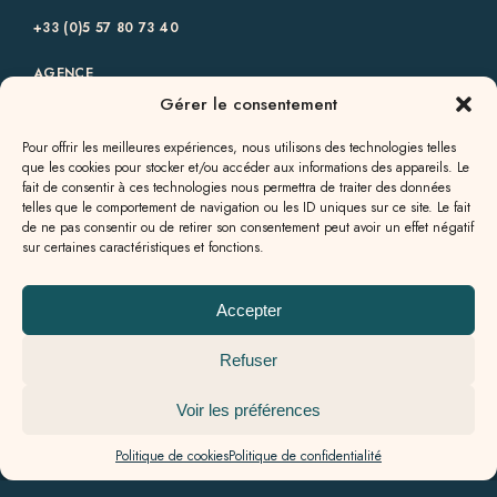
+33 (0)5 57 80 73 40‬
AGENCE
GENSAC
Gérer le consentement
6 rue des Allées,
33890 Gensac
Pour offrir les meilleures expériences, nous utilisons des technologies telles
que les cookies pour stocker et/ou accéder aux informations des appareils. Le
+33 (0)5 57 56 09 82‬
fait de consentir à ces technologies nous permettra de traiter des données
telles que le comportement de navigation ou les ID uniques sur ce site. Le fait
AGENCE
de ne pas consentir ou de retirer son consentement peut avoir un effet négatif
GALGON
sur certaines caractéristiques et fonctions.
13a rue Jean Milhade,
33133 Galgon
Accepter
+33 (0)5 57 55 49 60
Refuser
Voir les préférences
Politique de cookies
Politique de confidentialité
Nos honoraires