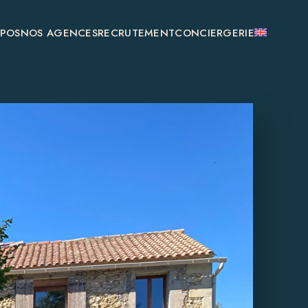
OPOS
NOS AGENCES
RECRUTEMENT
CONCIERGERIE
SAINT-ÉMILION
MONSÉGUR
BOULIAC
GENSAC
GALGON