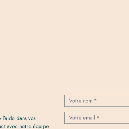
C
o
n
t
 l’aide dans vos
a
c
act avec notre équipe