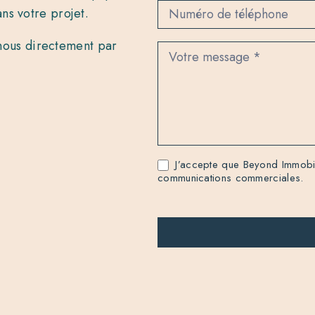
t
ns votre projet.
z nous directement par
J’accepte que Beyond Immobili
communications commerciales.