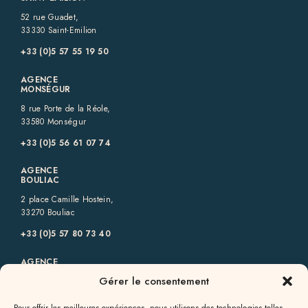
52 rue Guadet,
33330 Saint-Emilion
+33 (0)5 57 55 19 50‬
AGENCE
MONSÉGUR
8 rue Porte de la Réole,
33580 Monségur
+33 (0)5 56 61 07 74
AGENCE
BOULIAC
2 place Camille Hostein,
33270 Bouliac
+33 (0)5 57 80 73 40‬
AGENCE
GENSAC
Gérer le consentement
6 rue des Allées,
33890 Gensac