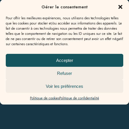
+33 (0)5 57 80 73 40‬
Gérer le consentement
AGENCE
GENSAC
Pour offrir les meilleures expériences, nous utilisons des technologies telles
que les cookies pour stocker et/ou accéder aux informations des appareils. Le
6 rue des Allées,
fait de consentir à ces technologies nous permettra de traiter des données
33890 Gensac
telles que le comportement de navigation ou les ID uniques sur ce site. Le fait
+33 (0)5 57 56 09 82‬
de ne pas consentir ou de retirer son consentement peut avoir un effet négatif
sur certaines caractéristiques et fonctions.
AGENCE
GALGON
Accepter
13a rue Jean Milhade,
33133 Galgon
Refuser
+33 (0)5 57 55 49 60
Voir les préférences
Politique de cookies
Politique de confidentialité
Nos honoraires