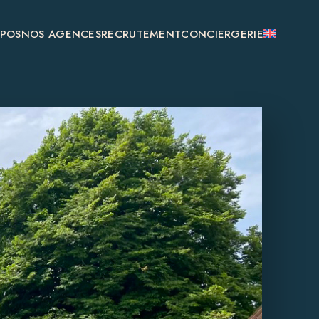
OPOS
NOS AGENCES
RECRUTEMENT
CONCIERGERIE
SAINT-ÉMILION
MONSÉGUR
BOULIAC
GENSAC
GALGON