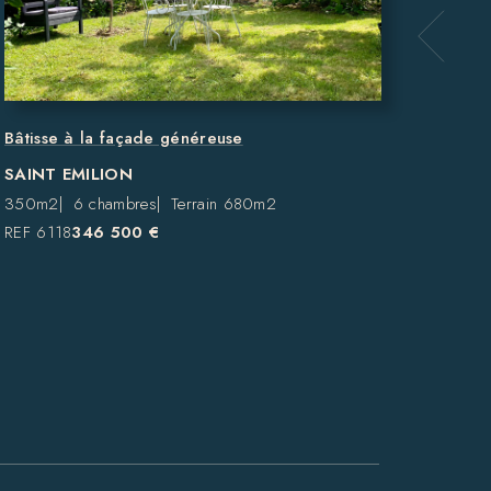
Magni
Emili
SAIN
420m
Bâtisse à la façade généreuse
REF 6
SAINT EMILION
350m2
6 chambres
Terrain 680m2
REF 6118
346 500 €