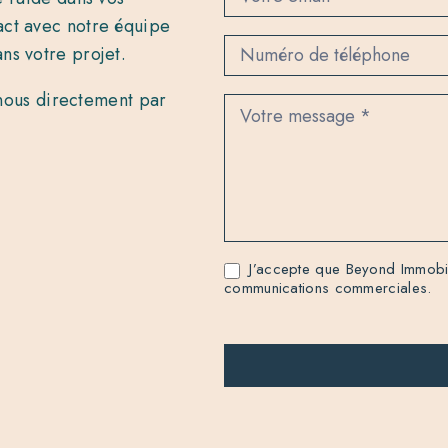
a
c
act avec notre équipe
t
ns votre projet.
z nous directement par
J’accepte que Beyond Immobili
communications commerciales.