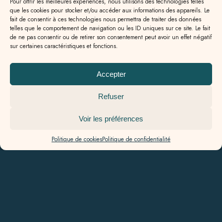
Pour offrir les meilleures expériences, nous utilisons des technologies telles
GENSAC
que les cookies pour stocker et/ou accéder aux informations des appareils. Le
fait de consentir à ces technologies nous permettra de traiter des données
6 rue des Allées,
telles que le comportement de navigation ou les ID uniques sur ce site. Le fait
33890 Gensac
de ne pas consentir ou de retirer son consentement peut avoir un effet négatif
+33 (0)5 57 56 09 82‬
sur certaines caractéristiques et fonctions.
AGENCE
GALGON
Accepter
13a rue Jean Milhade,
33133 Galgon
Refuser
+33 (0)5 57 55 49 60
Voir les préférences
Politique de cookies
Politique de confidentialité
Nos honoraires
Mentions légales
Politique de confidentialité